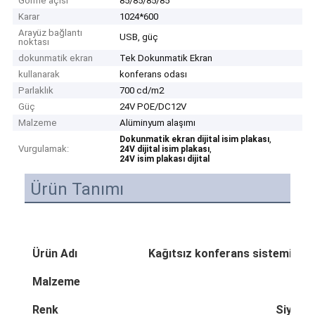
Görme açısı
85/85/85/85
Karar
1024*600
Arayüz bağlantı
USB, güç
noktası
dokunmatik ekran
Tek Dokunmatik Ekran
kullanarak
konferans odası
Parlaklık
700 cd/m2
Güç
24V POE/DC12V
Malzeme
Alüminyum alaşımı
,
Dokunmatik ekran dijital isim plakası
Vurgulamak:
,
24V dijital isim plakası
24V isim plakası dijital
Ürün Tanımı
Ürün Adı
Kağıtsız konferans sistemi için ç
Malzeme
Alü
Renk
Siyah /