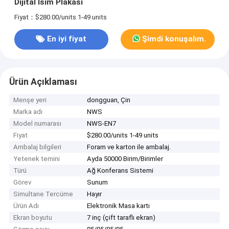
Dijital İsim Plakası
Fiyat：$280.00/units 1-49 units
En iyi fiyat
Şimdi konuşalım.
Ürün Açıklaması
Menşe yeri
dongguan, Çin
Marka adı
NWS
Model numarası
NWS-EN7
Fiyat
$280.00/units 1-49 units
Ambalaj bilgileri
Foram ve karton ile ambalaj.
Yetenek temini
Ayda 50000 Birim/Birimler
Türü
Ağ Konferans Sistemi
Görev
Sunum
Simultane Tercüme
Hayır
Ürün Adı
Elektronik Masa kartı
Ekran boyutu
7 inç (çift taraflı ekran)