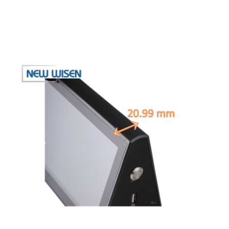
Fabrika turu
Kalite kontrol
Bize ulaşın
Şimdi konuşalım.
İnteraktif beyaz tahtalar
Konferans sistemi
Lcd Monitör Kaldırma
Monitör açılıyor.
Pop Up Masaüstü Soketi