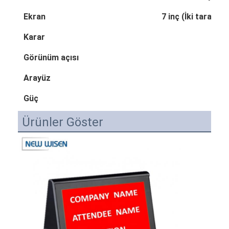
Ekran
7 inç (İki tarafl
Karar
Görünüm açısı
Arayüz
Güç
24 
Ürünler Göster