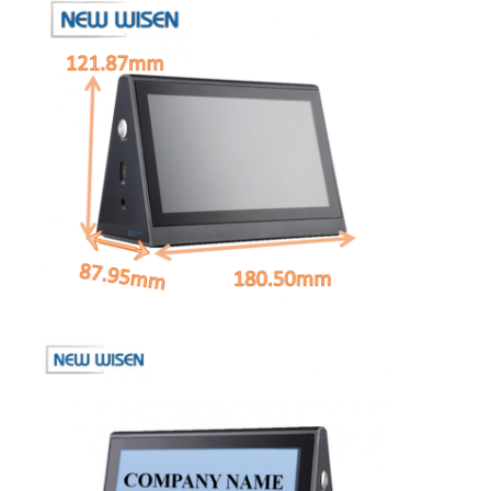
Sıkıştırılmış güç şeridi
Sıkıştırılmış uzatma soketi
Kulelere Bağlanan Soketler
Konferans Masası Soket Kutusu
Hidrolik açılan soket
Kaydırıcı Soket
Masanın elektrik çıkışı
Çizgi Soketi
Masada yerleştirilmiş güç bandı
Çökmüş Masa Çıkışı